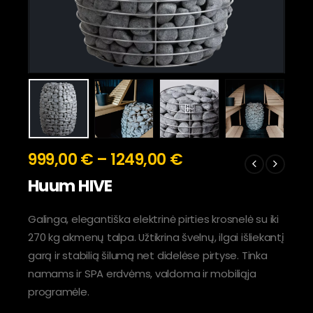
999,00
€
–
1249,00
€
Huum HIVE
Galinga, elegantiška elektrinė pirties krosnelė su iki
270 kg akmenų talpa. Užtikrina švelnų, ilgai išliekantį
garą ir stabilią šilumą net didelėse pirtyse. Tinka
namams ir SPA erdvėms, valdoma ir mobiliąja
programėle.