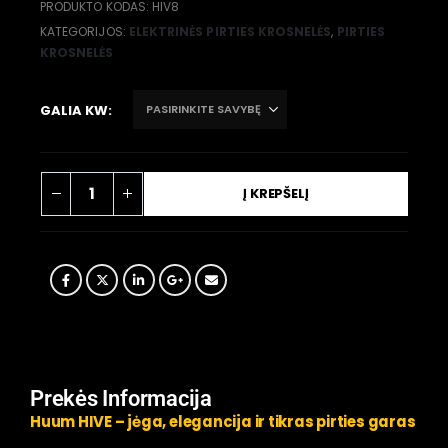
PRODUKTO KODAS:
HIV8
KATEGORIJOS:
ELEKTRINĖS PIRTIES KROSNELĖS
,
PIRTIES
KROSNELĖS
GALIA KW
Į KREPŠELĮ
Prekės Informacija
Huum HIVE – jėga, elegancija ir tikras pirties garas