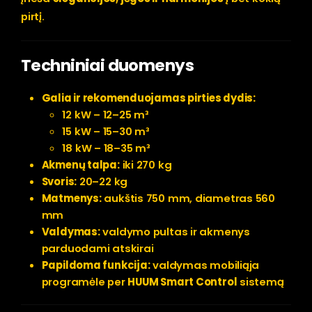
pirtį.
Techniniai duomenys
Galia ir rekomenduojamas pirties dydis:
12 kW – 12–25 m³
15 kW – 15–30 m³
18 kW – 18–35 m³
Akmenų talpa:
iki 270 kg
Svoris:
20–22 kg
Matmenys:
aukštis 750 mm, diametras 560
mm
Valdymas:
valdymo pultas ir akmenys
parduodami atskirai
Papildoma funkcija:
valdymas mobiliąja
programėle per
HUUM Smart Control
sistemą