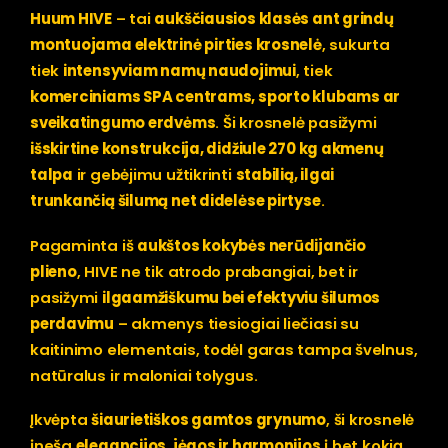
Huum HIVE
– tai
aukščiausios klasės ant grindų
montuojama elektrinė pirties krosnelė
, sukurta
tiek
intensyviam namų naudojimui
, tiek
komerciniams SPA centrams, sporto klubams ar
sveikatingumo erdvėms
. Ši krosnelė pasižymi
išskirtine konstrukcija, didžiule 270 kg akmenų
talpa
ir gebėjimu užtikrinti
stabilią, ilgai
trunkančią šilumą net didelėse pirtyse
.
Pagaminta iš
aukštos kokybės nerūdijančio
plieno
, HIVE ne tik atrodo prabangiai, bet ir
pasižymi
ilgaamžiškumu bei efektyviu šilumos
perdavimu
– akmenys tiesiogiai liečiasi su
kaitinimo elementais, todėl garas tampa švelnus,
natūralus ir maloniai tolygus.
Įkvėpta
šiaurietiškos gamtos grynumo
, ši krosnelė
įneša
elegancijos, jėgos ir harmonijos
į bet kokią