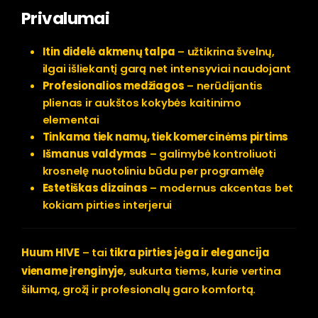
Privalumai
Itin didelė akmenų talpa
– užtikrina švelnų,
ilgai išliekantį garą net intensyviai naudojant
Profesionalios medžiagos
– nerūdijantis
plienas ir aukštos kokybės kaitinimo
elementai
Tinkama tiek namų, tiek komercinėms pirtims
Išmanus valdymas
– galimybė kontroliuoti
krosnelę nuotoliniu būdu per programėlę
Estetiškas dizainas
– modernus akcentas bet
kokiam pirties interjerui
Huum HIVE
– tai
tikra pirties jėga ir elegancija
viename įrenginyje
, sukurta tiems, kurie vertina
šilumą, grožį ir profesionalų garo komfortą.