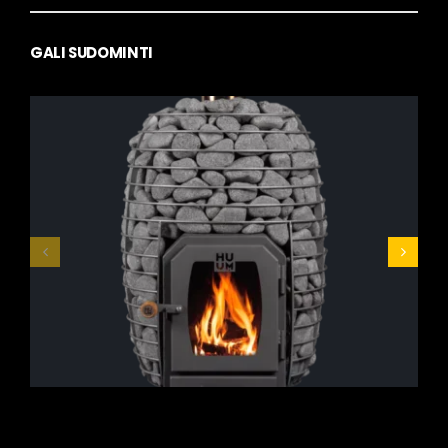
GALI SUDOMINTI
HUUM Hive Wood
1149,00
€
–
1459,00
€