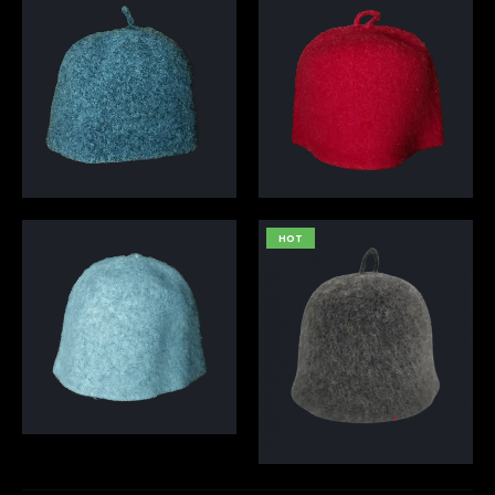
Pilka pirties kepurė
Raudona pirties kepurė
12,00
€
12,00
€
HOT
Šviesiai pilka pirties kepurė
Tamsiai pilka pirties kepurė
12,00
€
12,00
€