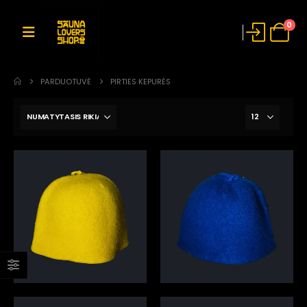
0
PARDUOTUVĖ
PIRTIES KEPURĖS
Geltona pirties kepurė
Mėlyna pirties kepurė
12,00
€
12,00
€