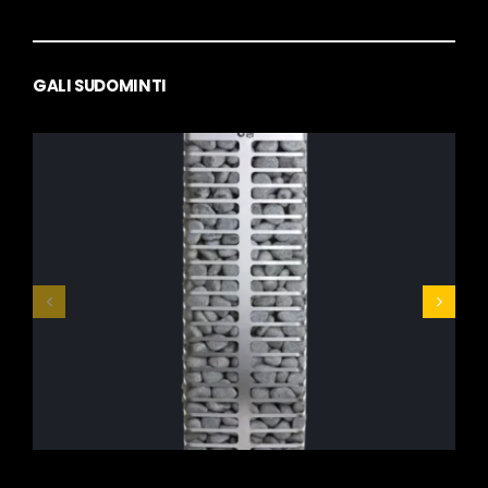
GALI SUDOMINTI
HUUM Steel
699,00
€
–
829,00
€