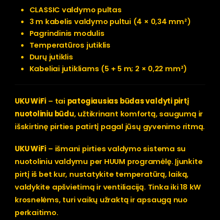
CLASSIC valdymo pultas
3 m kabelis valdymo pultui (4 × 0,34 mm²)
Pagrindinis modulis
Temperatūros jutiklis
Durų jutiklis
Kabeliai jutikliams (5 + 5 m; 2 × 0,22 mm²)
UKU WiFi
– tai
patogiausias būdas valdyti pirtį
nuotoliniu būdu
, užtikrinant komfortą, saugumą ir
išskirtinę pirties patirtį pagal jūsų gyvenimo ritmą.
UKU WiFi
– išmani pirties valdymo sistema su
nuotoliniu valdymu per HUUM programėlę. Įjunkite
pirtį iš bet kur, nustatykite temperatūrą, laiką,
valdykite apšvietimą ir ventiliaciją. Tinka iki 18 kW
krosnelėms, turi vaikų užraktą ir apsaugą nuo
perkaitimo.