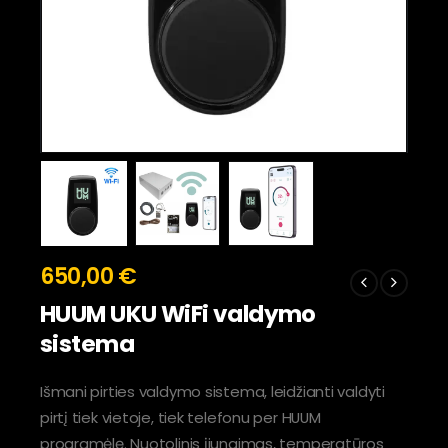
650,00
€
HUUM UKU WiFi valdymo
sistema
Išmani pirties valdymo sistema, leidžianti valdyti
pirtį tiek vietoje, tiek telefonu per HUUM
programėlę. Nuotolinis įjungimas, temperatūros