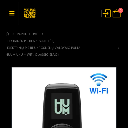
0
PARDUOTUVĖ
ELEKTRINĖS PIRTIES KROSNELĖS
,
ELEKTRINIŲ PIRTIES KROSNELIŲ VALDYMO PULTAI
HUUM UKU – WIFI, CLASSIC BLACK