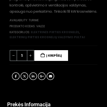
kontrolė, apšvietimo ir ventiliacijos valdymas,
apsauga nuo perkaitimo. Tinka iki 18 kW krosnelėms.
AVAILABILITY:
TURIME
PRODUKTO KODAS:
VALD2
KATEGORIJOS:
ELEKTRINĖS PIRTIES KROSNELĖS
,
ELEKTRINIŲ PIRTIES KROSNELIŲ VALDYMO PULTAI
Į KREPŠELĮ
Prekės Informacija