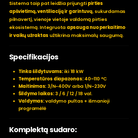
Sistema taip pat leidžia prijungti
pirties
apšvietimą, ventiliaciją ir garintuvą
, sukurdamas
pilnavertį, vienoje vietoje valdomą pirties
ekosistemą. Integruota
apsauga nuo perkaitimo
ir vaikų užraktas
užtikrina maksimalų saugumą.
Specifikacijos
Tinka šildytuvams:
iki 18 kW
Temperatūros diapazonas:
40–110 °C
Maitinimas:
3/N~400V arba 1/N~230V
Šildymo laikas:
3 / 6 / 12 / 18 val.
Valdymas:
valdymo pultas + išmanioji
programėlė
Komplektą sudaro: