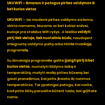
UKU WiFi – išmanus ir patogus pirties valdymas iš
bet kurios vietos
UKU WiFi
– tai moderni pirties valdymo sistema,
skirta namams, biurams ar bet kokiai erdvei,
kurioje yra stabilus WiFi ryšys. Ji leidžia
valdyti
pirtį tiek vietoje, tiek nuotoliniu būdu
, naudojant
integruotą valdymo pultą arba HUUM mobiliąją
programėlę.
Su išmaniąja programėle galite
įjungti pirtį iš bet
kurios vietos
, nustatyti šildymo laiką ir
temperatūrą, matyti realią pirties būseną bei
gauti pranešimus, kai pirtis įkaista iki norimos
temperatūros. Tai ypatingai patogu, kai norite,
kad pirtis būtų paruošta būtent tada, kai grįžtate
namo.